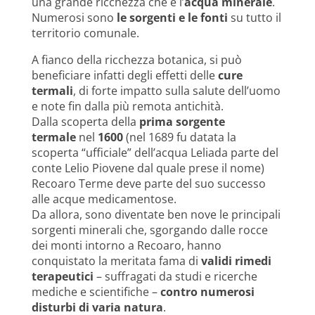
una grande ricchezza che è l’
acqua minerale
.
Numerosi sono
le sorgenti e le fonti
su tutto il
territorio comunale.
A fianco della ricchezza botanica, si può
beneficiare infatti degli effetti delle
cure
termali
, di forte impatto sulla salute dell’uomo
e note fin dalla più remota antichità.
Dalla scoperta della
prima sorgente
termale
nel
1600
(nel 1689 fu datata la
scoperta “ufficiale” dell’acqua Leliada parte del
conte Lelio Piovene dal quale prese il nome)
Recoaro Terme deve parte del suo successo
alle acque medicamentose.
Da allora, sono diventate ben nove le principali
sorgenti minerali che, sgorgando dalle rocce
dei monti intorno a Recoaro, hanno
conquistato la meritata fama di
validi rimedi
terapeutici
– suffragati da studi e ricerche
mediche e scientifiche –
contro numerosi
disturbi di varia natura
.