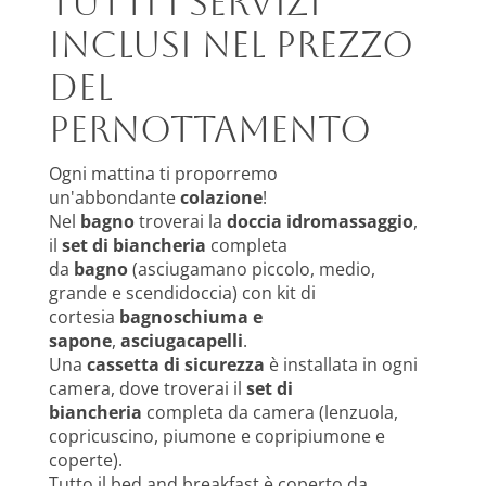
Tutti i servizi
inclusi nel prezzo
del
pernottamento
Ogni mattina ti proporremo
un'abbondante
colazione
!
Nel
bagno
troverai la
doccia idromassaggio
,
il
set di biancheria
completa
da
bagno
(asciugamano piccolo, medio,
grande e scendidoccia) con kit di
cortesia
bagnoschiuma e
sapone
,
asciugacapelli
.
Una
cassetta di sicurezza
è installata in ogni
camera, dove troverai il
set di
biancheria
completa da camera (lenzuola,
copricuscino, piumone e copripiumone e
coperte).
Tutto il bed and breakfast è coperto da