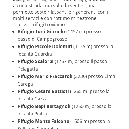
alcuna strada, ma solo da sentieri, ma
permette soste rilassanti e rigeneranti con i
molti servizi e con l’ottimo minestrone!
Tra i vari rifugi troviamo:
Rifugio Toni Giuriolo
(1457 m) presso il
passo di Campogrosso
Rifugio Piccole Dolomiti
(1135 m) presso la
località Guardia
Rifugio Scalorbi
(1767 m) presso il passo
Pelagatta
Rifugio Mario Fraccaroli
(2230) presso Cima
Carega
Rifugio Cesare Battisti
(1265 m) presso la
località Gazza
Rifugio Bepi Bertagnoli
(1250 m) presso la
località Piatta
Rifugio Monte Falcone
(1606 m) presso la
Sella del Campetto