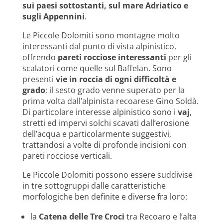
sui paesi sottostanti, sul mare Adriatico e
sugli Appennini
.
Le Piccole Dolomiti sono montagne molto
interessanti dal punto di vista alpinistico,
offrendo
pareti rocciose interessanti
per gli
scalatori come quelle sul Baffelan. Sono
presenti
vie in roccia di ogni difficoltà e
grado
; il sesto grado venne superato per la
prima volta dall’alpinista recoarese Gino Soldà.
Di particolare interesse alpinistico sono i
vaj
,
stretti ed impervi solchi scavati dall’erosione
dell’acqua e particolarmente suggestivi,
trattandosi a volte di profonde incisioni con
pareti rocciose verticali.
Le Piccole Dolomiti possono essere suddivise
in tre sottogruppi dalle caratteristiche
morfologiche ben definite e diverse fra loro:
la
Catena delle Tre Croci
tra Recoaro e l’alta