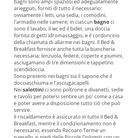
bagni sono ampi spaziosi ed adeguatamente
arieggiati, forniti di tutto il necessario:
ovviamente i letti, una sedia, i comodini,
l'armadio nelle camere; in ciascun
bagno
ci
sono il lavabo, il wc ed il bidet, una doccia
fornita di getti idromassaggio, e il cordoncino
della chiamata di allarme nei bagni. Il Bed &
Breakfast fornisce anche tutta la biancheria
necessaria: lenzuola, federe, coperte e piumini,
asciugamano di tre dimensioni e tappetino
scendidoccia.
Sono presenti nei bagni sia il sapone che il
docciaschiuma e l'asciugacapelli.
Nei
salottini
ci sono poltrone e divanetti, sedie
e tavolo per potersi sentire un po' come a casa
e poter avere a disposizione tutto ciò che può
servire.
Il riscaldamento è assicurato in tutto il Bed &
Breakfast, mentre il condizionamento non è
necessario, essendo Recoaro Terme un
paesello ai piedi delle Piccole Dolomiti con un